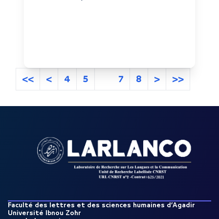
<<
<
4
5
6
7
8
>
>>
Faculté des lettres et des sciences humaines d’Agadir
Université Ibnou Zohr