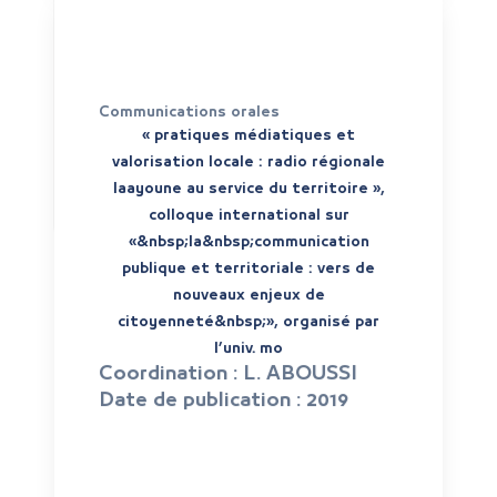
Communications orales
« pratiques médiatiques et
valorisation locale : radio régionale
laayoune au service du territoire »,
colloque international sur
«&nbsp;la&nbsp;communication
publique et territoriale : vers de
nouveaux enjeux de
citoyenneté&nbsp;», organisé par
l’univ. mo
Coordination :
L. ABOUSSI
Date de publication :
2019